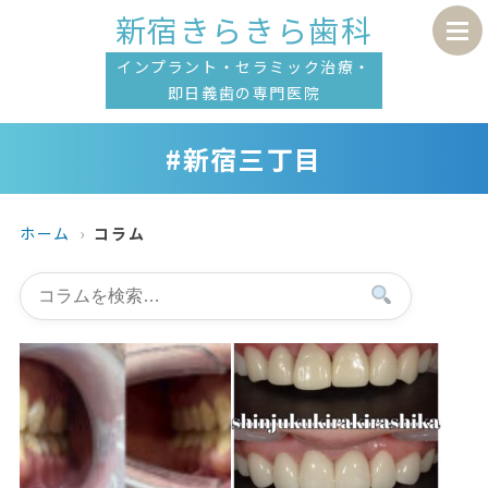
新宿きらきら歯科
インプラント・セラミック治療・
即日義歯の専門医院
#新宿三丁目
ホーム
コラム