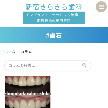
新宿きらきら歯科
インプラント・セラミック治療・
即日義歯の専門医院
#歯石
ホーム
コラム