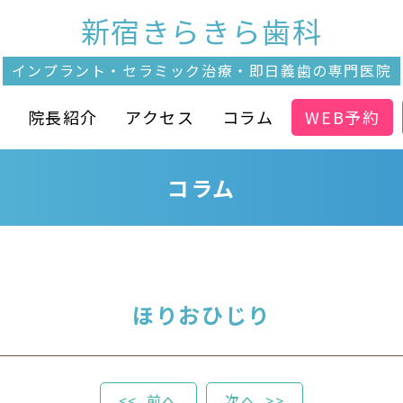
新宿きらきら歯科
インプラント・セラミック治療・
即日義歯の専門医院
介
院長紹介
アクセス
コラム
WEB予約
コラム
ほりおひじり
前へ
次へ