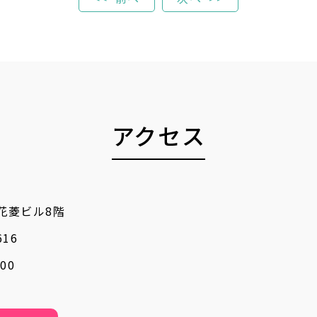
アクセス
 花菱ビル8階
616
00