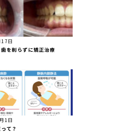
月17日
を歯を削らずに矯正治療
0月1日
症って？