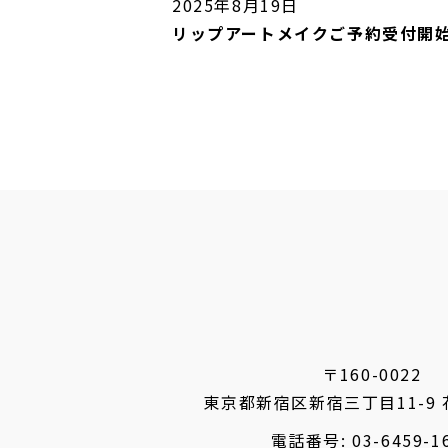
2025年8月19日
リップアートメイクご予約受付開始
投
稿
の
ペ
ー
ジ
送
〒160-0022
東京都新宿区新宿三丁目11-9
り
電話番号:
03-6459-1