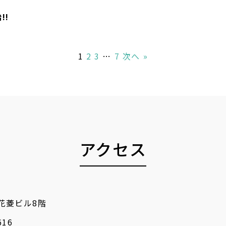
!!
1
2
3
…
7
次へ »
アクセス
 花菱ビル8階
616