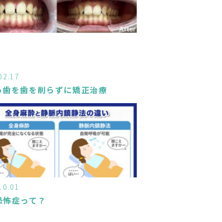
02.17
っ歯を歯を削らずに矯正治療
10.01
恐怖症って？