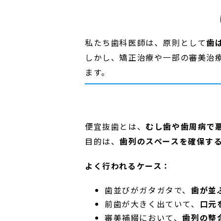
私たち歯科医師は、原則として
歯
しかし、矯正治療や一部の審美治
ます。
便宜抜歯とは、
むし歯や歯周病で
目的は、
歯列のスペースを確保す
よく行われるケース：
歯並びがガタガタで、
歯が並
前歯が大きく出ていて、
口元
審美補綴において、
歯列の整