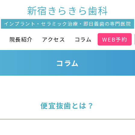
新宿きらきら歯科
インプラント・セラミック治療・
即日義歯の専門医院
介
院長紹介
アクセス
コラム
WEB予約
コラム
便宜抜歯とは？