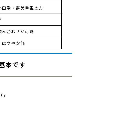
小臼歯・審美重視の方
い
咬み合わせが可能
たはやや安価
基本です
す。