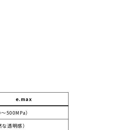
e.max
0〜500MPa）
然な透明感）