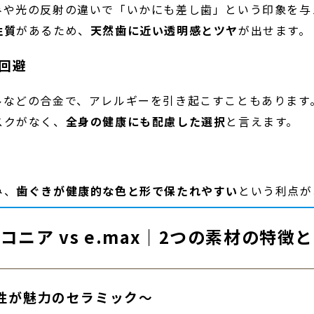
みや光の反射の違いで「いかにも差し歯」という印象を与
性質
があるため、
天然歯に近い透
明感とツヤ
が出せます。
回避
ルなどの合金で、アレルギーを引き起こすこともあります
スクがなく、
全身の健康にも配慮
した選択
と言えます。
み、
歯ぐきが健康的な色と形で保
たれやすい
という利点が
コニア vs e.max｜2つの素材の特徴
性が魅力のセラミック～