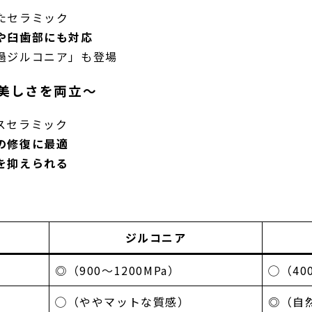
たセラミック
や臼歯部にも対応
過ジルコニア」も登場
な美しさを両立～
スセラミック
の修復に最適
を抑えられる
ジルコニア
◎（900〜1200MPa）
◯（40
◯（ややマットな質感）
◎（自