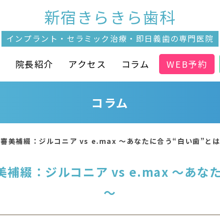
新宿きらきら歯科
インプラント・セラミック治療・
即日義歯の専門医院
介
院長紹介
アクセス
コラム
WEB予約
コラム
美補綴：ジルコニア vs e.max ～あなたに合う“白い歯”と
補綴：ジルコニア vs e.max ～あな
～