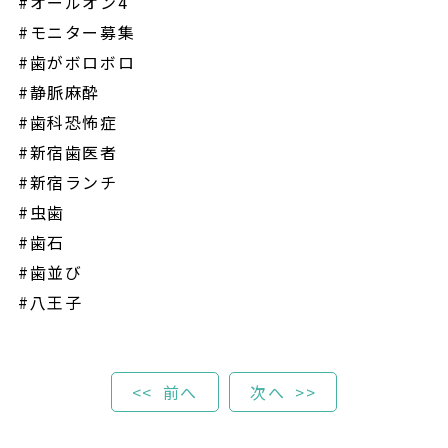
#オールオン4
#モニター募集
#歯がボロボロ
#静脈麻酔
#歯科恐怖症
#新宿歯医者
#新宿ランチ
#虫歯
#歯石
#歯並び
#八王子
Post
前へ
次へ
navigation