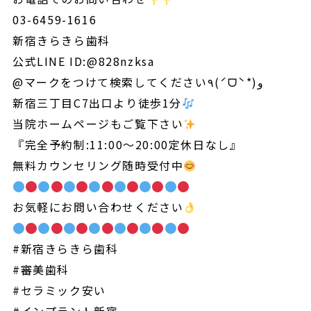
03-6459-1616
新宿きらきら歯科
公式LINE ID:@828nzksa
@マークをつけて検索してください٩(ˊᗜˋ*)و
新宿三丁目C7出口より徒歩1分
当院ホームページもご覧下さい
『完全予約制:11:00～20:00定休日なし』
無料カウンセリング随時受付中
お気軽にお問い合わせください
#新宿きらきら歯科
#審美歯科
#セラミック安い
#インプラント新宿