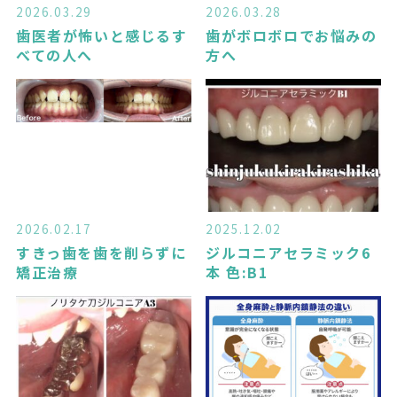
2026.03.29
2026.03.28
歯医者が怖いと感じるす
歯がボロボロでお悩みの
べての人へ
方へ
2026.02.17
2025.12.02
すきっ歯を歯を削らずに
ジルコニアセラミック6
矯正治療
本 色:B1